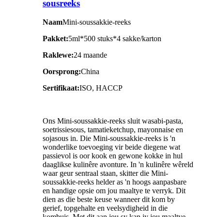
sousreeks
Naam
Mini-soussakkie-reeks
Pakket:
5ml*500 stuks*4 sakke/karton
Raklewe:
24 maande
Oorsprong:
China
Sertifikaat:
ISO, HACCP
Ons Mini-soussakkie-reeks sluit wasabi-pasta,
soetrissiesous, tamatieketchup, mayonnaise en
sojasous in. Die Mini-soussakkie-reeks is 'n
wonderlike toevoeging vir beide diegene wat
passievol is oor kook en gewone kokke in hul
daaglikse kulinêre avonture. In 'n kulinêre wêreld
waar geur sentraal staan, skitter die Mini-
soussakkie-reeks helder as 'n hoogs aanpasbare
en handige opsie om jou maaltye te verryk. Dit
dien as die beste keuse wanneer dit kom by
gerief, topgehalte en veelsydigheid in die
kombuis. Met dit aan jou sy kan jy jou maaltye