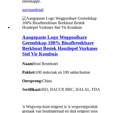
eienskappe.
navraag
detail
Aangepaste Logo Weggooibare
Gereedskap 100% Bioafbreekbare
Berkhout Bestek Houtlepel Vurkmes
Stel Vir Kombuis
Naam
Hout Bestekstel
Pakket:
100 stuks/sak en 100 sakke/karton
Oorsprong:
China
Sertifikaat:
ISO, HACCP, BRC, HALAL, FDA
'n Wegwerp-hout eetgerei is 'n wegwerpproduk
gemaak van houtmateriaal en sluit eetgerei soos