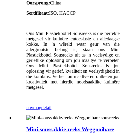
Oorsprong:
China
Sertifikaat:
ISO, HACCP
Ons Mini Plastiekbottel Sousreeks is die perfekte
metgesel vir kulinêre entoesiaste en alledaagse
kokke. In 'n wêreld waar geur van die
allergrootste belang is, staan ​​ons Mini
Plastiekbottel Sousreeks uit as 'n veelsydige en
gerieflike oplossing om jou maaltye te verbeter.
Ons Mini Plastiekbottel Sousreeks is jou
oplossing vir gerief, kwaliteit en veelsydigheid in
die kombuis. Verhef jou maaltye en ontketen jou
kreatiwiteit met hierdie noodsaaklike kulinêre
metgesel.
navraag
detail
Mini-soussakkie-reeks Weggooibare