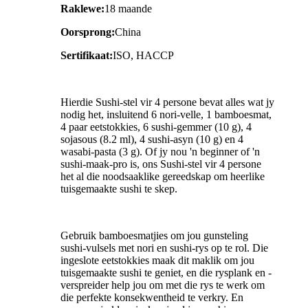
Raklewe:
18 maande
Oorsprong:
China
Sertifikaat:
ISO, HACCP
Hierdie Sushi-stel vir 4 persone bevat alles wat jy
nodig het, insluitend 6 nori-velle, 1 bamboesmat,
4 paar eetstokkies, 6 sushi-gemmer (10 g), 4
sojasous (8.2 ml), 4 sushi-asyn (10 g) en 4
wasabi-pasta (3 g). Of jy nou 'n beginner of 'n
sushi-maak-pro is, ons Sushi-stel vir 4 persone
het al die noodsaaklike gereedskap om heerlike
tuisgemaakte sushi te skep.
Gebruik bamboesmatjies om jou gunsteling
sushi-vulsels met nori en sushi-rys op te rol. Die
ingeslote eetstokkies maak dit maklik om jou
tuisgemaakte sushi te geniet, en die rysplank en -
verspreider help jou om met die rys te werk om
die perfekte konsekwentheid te verkry. En