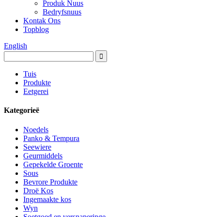
Produk Nuus
Bedryfsnuus
Kontak Ons
Topblog
English
Tuis
Produkte
Eetgerei
Kategorieë
Noedels
Panko & Tempura
Seewiere
Geurmiddels
Gepekelde Groente
Sous
Bevrore Produkte
Droë Kos
Ingemaakte kos
Wyn
Soetgoed en versnaperinge