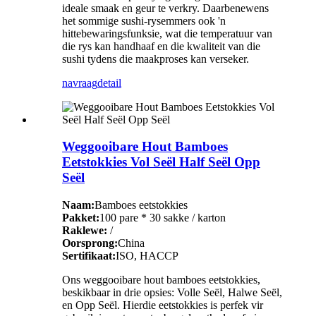
ideale smaak en geur te verkry. Daarbenewens
het sommige sushi-rysemmers ook 'n
hittebewaringsfunksie, wat die temperatuur van
die rys kan handhaaf en die kwaliteit van die
sushi tydens die maakproses kan verseker.
navraag
detail
Weggooibare Hout Bamboes
Eetstokkies Vol Seël Half Seël Opp
Seël
Naam:
Bamboes eetstokkies
Pakket:
100 pare * 30 sakke / karton
Raklewe:
/
Oorsprong:
China
Sertifikaat:
ISO, HACCP
Ons weggooibare hout bamboes eetstokkies,
beskikbaar in drie opsies: Volle Seël, Halwe Seël,
en Opp Seël. Hierdie eetstokkies is perfek vir