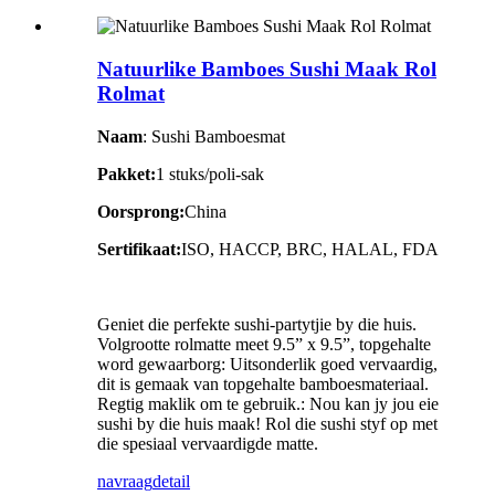
Natuurlike Bamboes Sushi Maak Rol
Rolmat
Naam
: Sushi Bamboesmat
Pakket:
1 stuks/poli-sak
Oorsprong:
China
Sertifikaat:
ISO, HACCP, BRC, HALAL, FDA
Geniet die perfekte sushi-partytjie by die huis.
Volgrootte rolmatte meet 9.5” x 9.5”, topgehalte
word gewaarborg: Uitsonderlik goed vervaardig,
dit is gemaak van topgehalte bamboesmateriaal.
Regtig maklik om te gebruik.: Nou kan jy jou eie
sushi by die huis maak! Rol die sushi styf op met
die spesiaal vervaardigde matte.
navraag
detail