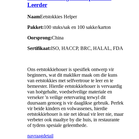
Leerder
Naam
Eetstokkies Helper
Pakket:
100 stuks/sak en 100 sakke/karton
Oorsprong:
China
Sertifikaat:
ISO, HACCP, BRC, HALAL, FDA
Ons eetstokkiehouer is spesifiek ontwerp vir
beginners, wat dit makliker maak om die kuns
van eetstokkies met selfvertroue te leer en te
bemeester. Hierdie eetstokkiehouer is vervaardig
van hoëgehalte, voedselveilige materiale en
verseker 'n veilige eetervaring terwyl dit
duursaam genoeg is vir daaglikse gebruik. Perfek
vir beide kinders en volwassenes, hierdie
eetstokkiehouer is nie net ideaal vir leer nie, maar
verbeter ook maaltye by die huis, in restaurante
of tydens spesiale geleenthede.
navraag
detail