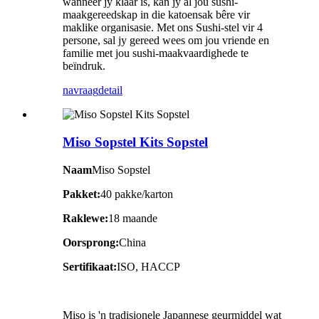
wanneer jy klaar is, kan jy al jou sushi-
maakgereedskap in die katoensak bêre vir
maklike organisasie. Met ons Sushi-stel vir 4
persone, sal jy gereed wees om jou vriende en
familie met jou sushi-maakvaardighede te
beïndruk.
navraag
detail
Miso Sopstel Kits Sopstel
Naam
Miso Sopstel
Pakket:
40 pakke/karton
Raklewe:
18 maande
Oorsprong:
China
Sertifikaat:
ISO, HACCP
Miso is 'n tradisionele Japannese geurmiddel wat