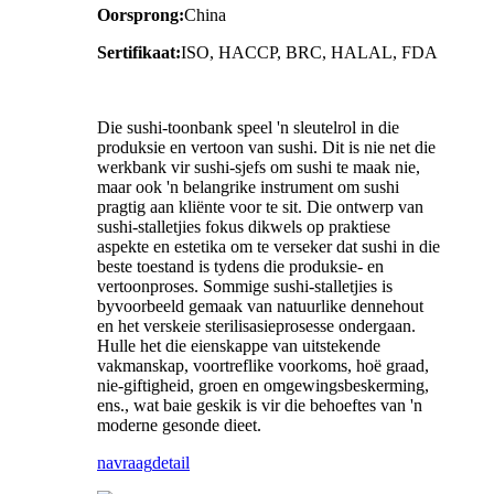
Oorsprong:
China
Sertifikaat:
ISO, HACCP, BRC, HALAL, FDA
Die sushi-toonbank speel 'n sleutelrol in die
produksie en vertoon van sushi. Dit is nie net die
werkbank vir sushi-sjefs om sushi te maak nie,
maar ook 'n belangrike instrument om sushi
pragtig aan kliënte voor te sit. Die ontwerp van
sushi-stalletjies fokus dikwels op praktiese
aspekte en estetika om te verseker dat sushi in die
beste toestand is tydens die produksie- en
vertoonproses. Sommige sushi-stalletjies is
byvoorbeeld gemaak van natuurlike dennehout
en het verskeie sterilisasieprosesse ondergaan.
Hulle het die eienskappe van uitstekende
vakmanskap, voortreflike voorkoms, hoë graad,
nie-giftigheid, groen en omgewingsbeskerming,
ens., wat baie geskik is vir die behoeftes van 'n
moderne gesonde dieet.
navraag
detail