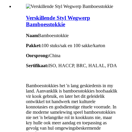
Verskillende Styl Wegwerp
Bamboesstokkie
Naam
Bamboesstokkie
Pakket:
100 stuks/sak en 100 sakke/karton
Oorsprong:
China
Sertifikaat:
ISO, HACCP, BRC, HALAL, FDA
Bamboesstokkies het 'n lang geskiedenis in my
land. Aanvanklik is bamboesstokkies hoofsaaklik
vir kook gebruik, en later het dit geleidelik
ontwikkel tot handwerk met kulturele
konnotasies en godsdienstige rituele voorrade. In
die moderne samelewing speel bamboesstokkies
nie net 'n belangrike rol in kookkuns nie, maar
kry hulle ook meer aandag en toepassing as
gevolg van hul omgewingsbeskermende