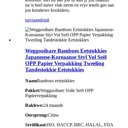
na 'n heel nuwe vlak neem en vrye teuels gee aan
jou kreatiewe kookidees.
navraag
detail
Weggooibare Bamboes Eetstokkies
Japannese-Koreaanse Styl Vol Seël
OPP Papier Verpakking Tweeling
Tandestokkie Eetstokkies
Naam
Bamboes eetstokkies
Pakket:
Weggooibare Volle Seël OPP
Papierverpakking
Raklewe:
24 maande
Oorsprong:
China
Sertifikaat:
ISO, HACCP, BRC, HALAL, FDA