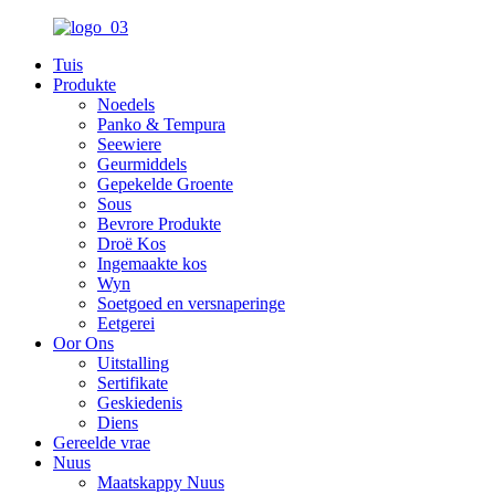
Tuis
Produkte
Noedels
Panko & Tempura
Seewiere
Geurmiddels
Gepekelde Groente
Sous
Bevrore Produkte
Droë Kos
Ingemaakte kos
Wyn
Soetgoed en versnaperinge
Eetgerei
Oor Ons
Uitstalling
Sertifikate
Geskiedenis
Diens
Gereelde vrae
Nuus
Maatskappy Nuus