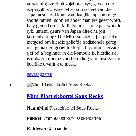
vervaardig word uit sojabone, rys, gars en die
Aspergillus oryzae. Miso-sop is deel van die
Japannese kookkuns wat daagliks op sommige
soorte ramen, udon en ander maniere geëet word.
Is jy gereed om 'n kulinêre reis aan te pak wat die
ryk, umami-geure van Japan direk na jou
kombuis bring? Die Miso-sopstel is jou perfekte
metgesel om hierdie geliefde tradisionele gereg
met gemak en gerief te skep. Of jy nou 'n ervare
sjef of 'n beginner in die kombuis is, hierdie stel
is ontwerp om die voorbereiding van miso-sop 'n
heerlike ervaring te maak.
navraag
detail
Mini Plastiekbottel Sous Reeks
Naam
Mini Plastiekbottel Sous Reeks
Pakket:
5ml*500 stuks*4 sakke/karton
Raklewe:
24 maande