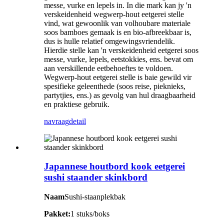
messe, vurke en lepels in. In die mark kan jy 'n
verskeidenheid wegwerp-hout eetgerei stelle
vind, wat gewoonlik van volhoubare materiale
soos bamboes gemaak is en bio-afbreekbaar is,
dus is hulle relatief omgewingsvriendelik.
Hierdie stelle kan 'n verskeidenheid eetgerei soos
messe, vurke, lepels, eetstokkies, ens. bevat om
aan verskillende eetbehoeftes te voldoen.
Wegwerp-hout eetgerei stelle is baie gewild vir
spesifieke geleenthede (soos reise, pieknieks,
partytjies, ens.) as gevolg van hul draagbaarheid
en praktiese gebruik.
navraag
detail
Japannese houtbord kook eetgerei
sushi staander skinkbord
Naam
Sushi-staanplekbak
Pakket:
1 stuks/boks