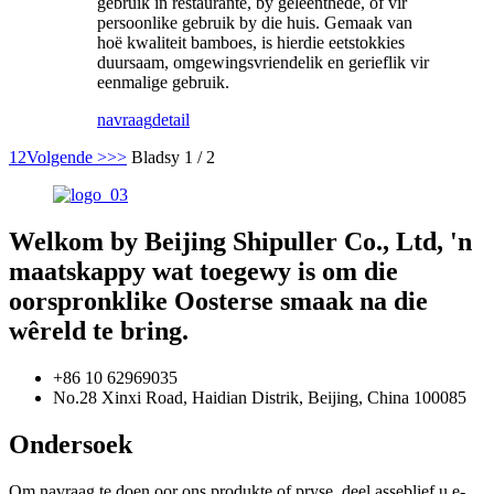
gebruik in restaurante, by geleenthede, of vir
persoonlike gebruik by die huis. Gemaak van
hoë kwaliteit bamboes, is hierdie eetstokkies
duursaam, omgewingsvriendelik en gerieflik vir
eenmalige gebruik.
navraag
detail
1
2
Volgende >
>>
Bladsy 1 / 2
Welkom by Beijing Shipuller Co., Ltd, 'n
maatskappy wat toegewy is om die
oorspronklike Oosterse smaak na die
wêreld te bring.
+86 10 62969035
No.28 Xinxi Road, Haidian Distrik, Beijing, China 100085
Ondersoek
Om navraag te doen oor ons produkte of pryse, deel asseblief u e-