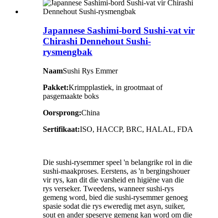
Japannese Sashimi-bord Sushi-vat vir
Chirashi Dennehout Sushi-
rysmengbak
Naam
Sushi Rys Emmer
Pakket:
Krimpplastiek, in grootmaat of
pasgemaakte boks
Oorsprong:
China
Sertifikaat:
ISO, HACCP, BRC, HALAL, FDA
Die sushi-rysemmer speel 'n belangrike rol in die
sushi-maakproses. Eerstens, as 'n bergingshouer
vir rys, kan dit die varsheid en higiëne van die
rys verseker. Tweedens, wanneer sushi-rys
gemeng word, bied die sushi-rysemmer genoeg
spasie sodat die rys eweredig met asyn, suiker,
sout en ander speserye gemeng kan word om die