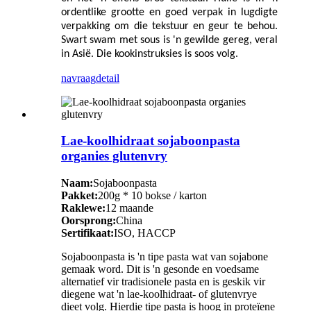
ordentlike grootte en goed verpak in lugdigte
verpakking om die tekstuur en geur te behou.
Swart swam met sous is 'n gewilde gereg, veral
in Asië. Die kookinstruksies is soos volg.
navraag
detail
Lae-koolhidraat sojaboonpasta
organies glutenvry
Naam:
Sojaboonpasta
Pakket:
200g * 10 bokse / karton
Raklewe:
12 maande
Oorsprong:
China
Sertifikaat:
ISO, HACCP
Sojaboonpasta is 'n tipe pasta wat van sojabone
gemaak word. Dit is 'n gesonde en voedsame
alternatief vir tradisionele pasta en is geskik vir
diegene wat 'n lae-koolhidraat- of glutenvrye
dieet volg. Hierdie tipe pasta is hoog in proteïene