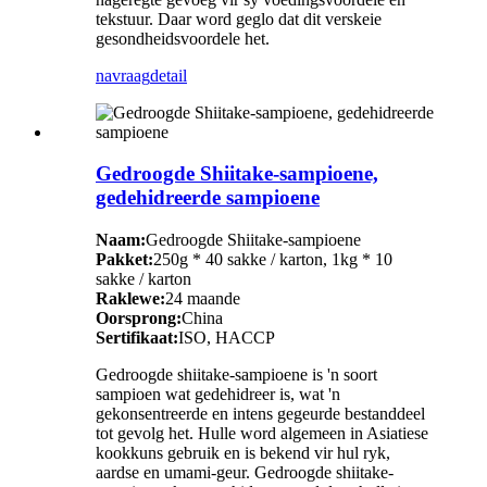
tekstuur. Daar word geglo dat dit verskeie
gesondheidsvoordele het.
navraag
detail
Gedroogde Shiitake-sampioene,
gedehidreerde sampioene
Naam:
Gedroogde Shiitake-sampioene
Pakket:
250g * 40 sakke / karton, 1kg * 10
sakke / karton
Raklewe:
24 maande
Oorsprong:
China
Sertifikaat:
ISO, HACCP
Gedroogde shiitake-sampioene is 'n soort
sampioen wat gedehidreer is, wat 'n
gekonsentreerde en intens gegeurde bestanddeel
tot gevolg het. Hulle word algemeen in Asiatiese
kookkuns gebruik en is bekend vir hul ryk,
aardse en umami-geur. Gedroogde shiitake-