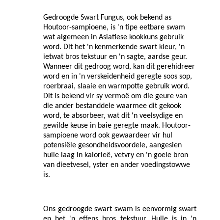
Gedroogde Swart Fungus, ook bekend as
Houtoor-sampioene, is 'n tipe eetbare swam
wat algemeen in Asiatiese kookkuns gebruik
word. Dit het 'n kenmerkende swart kleur, 'n
ietwat bros tekstuur en 'n sagte, aardse geur.
Wanneer dit gedroog word, kan dit gerehidreer
word en in 'n verskeidenheid geregte soos sop,
roerbraai, slaaie en warmpotte gebruik word.
Dit is bekend vir sy vermoë om die geure van
die ander bestanddele waarmee dit gekook
word, te absorbeer, wat dit 'n veelsydige en
gewilde keuse in baie geregte maak. Houtoor-
sampioene word ook gewaardeer vir hul
potensiële gesondheidsvoordele, aangesien
hulle laag in kalorieë, vetvry en 'n goeie bron
van dieetvesel, yster en ander voedingstowwe
is.
Ons gedroogde swart swam is eenvormig swart
en het 'n effens bros tekstuur. Hulle is in 'n