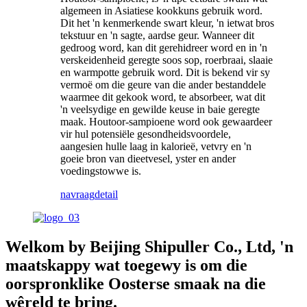
algemeen in Asiatiese kookkuns gebruik word.
Dit het 'n kenmerkende swart kleur, 'n ietwat bros
tekstuur en 'n sagte, aardse geur. Wanneer dit
gedroog word, kan dit gerehidreer word en in 'n
verskeidenheid geregte soos sop, roerbraai, slaaie
en warmpotte gebruik word. Dit is bekend vir sy
vermoë om die geure van die ander bestanddele
waarmee dit gekook word, te absorbeer, wat dit
'n veelsydige en gewilde keuse in baie geregte
maak. Houtoor-sampioene word ook gewaardeer
vir hul potensiële gesondheidsvoordele,
aangesien hulle laag in kalorieë, vetvry en 'n
goeie bron van dieetvesel, yster en ander
voedingstowwe is.
navraag
detail
Welkom by Beijing Shipuller Co., Ltd, 'n
maatskappy wat toegewy is om die
oorspronklike Oosterse smaak na die
wêreld te bring.