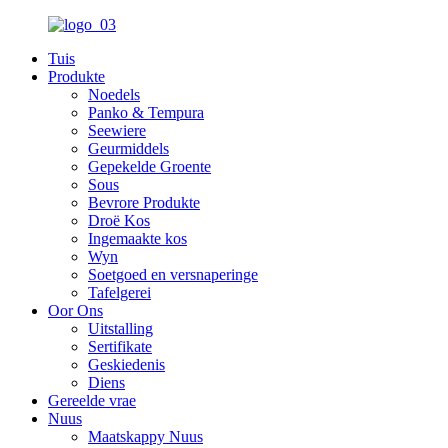
Tuis
Produkte
Noedels
Panko & Tempura
Seewiere
Geurmiddels
Gepekelde Groente
Sous
Bevrore Produkte
Droë Kos
Ingemaakte kos
Wyn
Soetgoed en versnaperinge
Tafelgerei
Oor Ons
Uitstalling
Sertifikate
Geskiedenis
Diens
Gereelde vrae
Nuus
Maatskappy Nuus