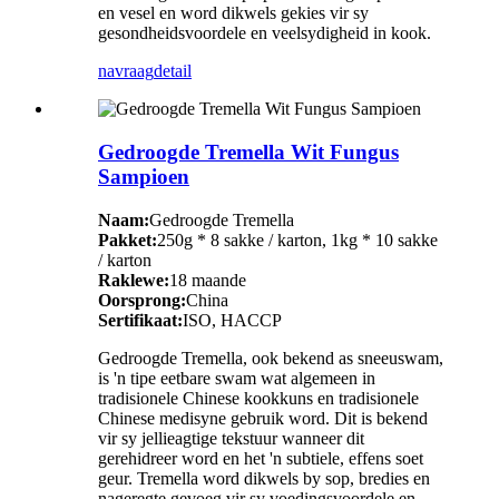
en vesel en word dikwels gekies vir sy
gesondheidsvoordele en veelsydigheid in kook.
navraag
detail
Gedroogde Tremella Wit Fungus
Sampioen
Naam:
Gedroogde Tremella
Pakket:
250g * 8 sakke / karton, 1kg * 10 sakke
/ karton
Raklewe:
18 maande
Oorsprong:
China
Sertifikaat:
ISO, HACCP
Gedroogde Tremella, ook bekend as sneeuswam,
is 'n tipe eetbare swam wat algemeen in
tradisionele Chinese kookkuns en tradisionele
Chinese medisyne gebruik word. Dit is bekend
vir sy jellieagtige tekstuur wanneer dit
gerehidreer word en het 'n subtiele, effens soet
geur. Tremella word dikwels by sop, bredies en
nageregte gevoeg vir sy voedingsvoordele en