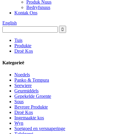
Produk Nuus
Bedryfsnuus
Kontak Ons
English
Tuis
Produkte
Droë Kos
Kategorieë
Noedels
Panko & Tempura
Seewiere
Geurmiddels
Gepekelde Groente
Sous
Bevrore Produkte
Droë Kos
Ingemaakte kos
Wyn
Soetgoed en versnaperinge
Tafelgerei