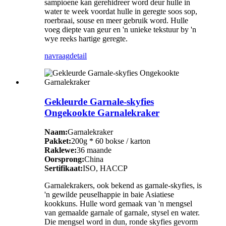
sampioene kan gerehidreer word deur hulle in
water te week voordat hulle in geregte soos sop,
roerbraai, souse en meer gebruik word. Hulle
voeg diepte van geur en 'n unieke tekstuur by 'n
wye reeks hartige geregte.
navraag
detail
Gekleurde Garnale-skyfies
Ongekookte Garnalekraker
Naam:
Garnalekraker
Pakket:
200g * 60 bokse / karton
Raklewe:
36 maande
Oorsprong:
China
Sertifikaat:
ISO, HACCP
Garnalekrakers, ook bekend as garnale-skyfies, is
'n gewilde peuselhappie in baie Asiatiese
kookkuns. Hulle word gemaak van 'n mengsel
van gemaalde garnale of garnale, stysel en water.
Die mengsel word in dun, ronde skyfies gevorm