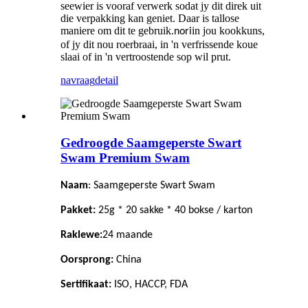
seewier is vooraf verwerk sodat jy dit direk uit
die verpakking kan geniet. Daar is tallose
maniere om dit te gebruik.
in jou kookkuns,
nori
of jy dit nou roerbraai, in 'n verfrissende koue
slaai of in 'n vertroostende sop wil prut.
navraag
detail
Gedroogde Saamgeperste Swart
Swam Premium Swam
Naam
:
Saamgeperste Swart Swam
Pakket:
25g * 20 sakke * 40 bokse / karton
Raklewe:
24
maande
Oorsprong:
China
Sertifikaat:
ISO, HACCP, FDA