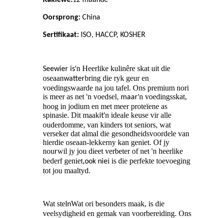
Raklewe:
12
maande
Oorsprong:
China
Sertifikaat:
ISO, HACCP, KOSHER
'n Heerlike kulinêre skat uit die
Seewier is
oseaan
bring die ryk geur en
watter
voedingswaarde na jou tafel. Ons premium nori
is meer as net 'n voedsel
'n voedingsskat,
, maar
hoog in jodium en met meer proteïene as
spinasie. Dit maak
'n ideale keuse vir alle
it
ouderdomme, van kinders tot seniors, wat
verseker dat almal die gesondheidsvoordele van
hierdie oseaan-lekkerny kan geniet. Of jy
nou
wil jy jou dieet verbeter of net 'n heerlike
r
bederf geniet,
i is die perfekte toevoeging
ook nie
tot jou maaltyd.
Wat stel
Wat ori besonders maak, is die
n
veelsydigheid en gemak van voorbereiding. Ons