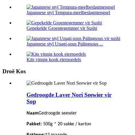
Japannese styl Tempura-meelbeslagmengsel
Gepekelde Groentegemmer vir Sushi
Japannese styl Unagi-sous Palingsous ...
Kits vinnig kook eiernoedels
Droë Kos
Gedroogde Laver Nori Seewier vir
Sop
Naam
Gedroogde seewier
Pakket:
500g * 20 sakke / karton