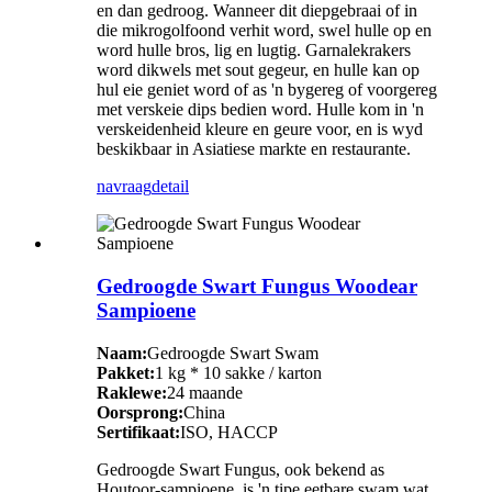
en dan gedroog. Wanneer dit diepgebraai of in
die mikrogolfoond verhit word, swel hulle op en
word hulle bros, lig en lugtig. Garnalekrakers
word dikwels met sout gegeur, en hulle kan op
hul eie geniet word of as 'n bygereg of voorgereg
met verskeie dips bedien word. Hulle kom in 'n
verskeidenheid kleure en geure voor, en is wyd
beskikbaar in Asiatiese markte en restaurante.
navraag
detail
Gedroogde Swart Fungus Woodear
Sampioene
Naam:
Gedroogde Swart Swam
Pakket:
1 kg * 10 sakke / karton
Raklewe:
24 maande
Oorsprong:
China
Sertifikaat:
ISO, HACCP
Gedroogde Swart Fungus, ook bekend as
Houtoor-sampioene, is 'n tipe eetbare swam wat