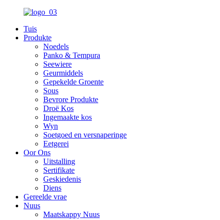
Tuis
Produkte
Noedels
Panko & Tempura
Seewiere
Geurmiddels
Gepekelde Groente
Sous
Bevrore Produkte
Droë Kos
Ingemaakte kos
Wyn
Soetgoed en versnaperinge
Eetgerei
Oor Ons
Uitstalling
Sertifikate
Geskiedenis
Diens
Gereelde vrae
Nuus
Maatskappy Nuus