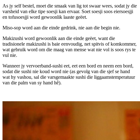
As jy self bestel, moet die smaak van lig tot swaar wees, sodat jy die
varsheid van elke tipe soesji kan ervaar. Soet soesji soos eiersoesjji
en tofusoesjji word gewoonlik laaste geëet.
Miso-sop word aan die einde gedrink, nie aan die begin nie.
Makizushi word gewoonlik aan die einde geëet, want die
tradisionele makizushi is baie eenvoudig, net spitvis of komkommer,
wat gebruik word om die maag van mense wat nie vol is soos rys te
vul nie.
Wanneer jy vervoerband-sushi eet, eet een bord en neem een ​​bord,
sodat die sushi nie koud word nie (as gevolg van die sjef se hand
wat hy vashou, sal die varsgemaakte sushi die liggaamstemperatuur
van die palm van sy hand hê).