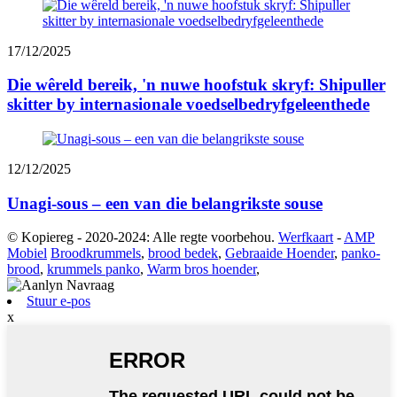
17/12/2025
Die wêreld bereik, 'n nuwe hoofstuk skryf: Shipuller
skitter by internasionale voedselbedryfgeleenthede
12/12/2025
Unagi-sous – een van die belangrikste souse
© Kopiereg - 2020-2024: Alle regte voorbehou.
Werfkaart
-
AMP
Mobiel
Broodkrummels
,
brood bedek
,
Gebraaide Hoender
,
panko-
brood
,
krummels panko
,
Warm bros hoender
,
Stuur e-pos
x