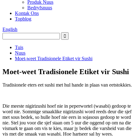
Produk Nuus
Bedryfsnuus
Kontak Ons
Topblog
English
Tuis
Nuus
Moet-weet Tradisionele Etiket vir Sushi
Moet-weet Tradisionele Etiket vir Sushi
Tradisionele eters eet sushi met hul hande in plaas van eetstokkies.
Die meeste nigirizushi hoef nie in peperwortel (wasabi) gedoop te
word nie. Sommige smaaklike nigirizushi word reeds deur die sjef
met sous bedek, so hulle hoef nie eers in sojasous gedoop te word
nie. Stel jou voor die sjef staan ​​om 5 uur die oggend op om na die
vismark te gaan om vis te kies, maar jy bedek die varsheid van die
vis met die smaak van wasabi. Hoe hartseer sal hy wees.