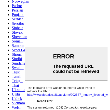
Norwegian
Pashto
Persian
Punjabi
Serbian
Sesotho
Sinhala
Slovak
Slovenian
Somali
Samoan
Scots Gaelic
Shona
Sindhi
Sundanese
Swahili
Tajik
Tamil
Telugu
Thai
Ukrainian
Urdu
Uzbek
Vietnamese
Welsh