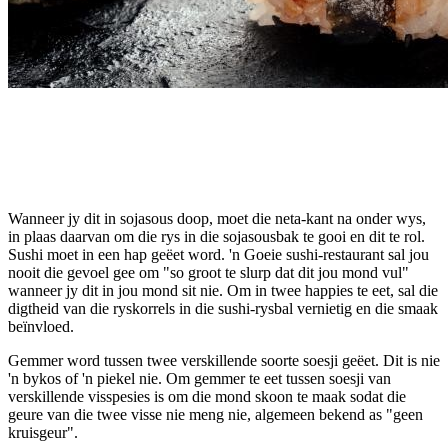
Wanneer jy dit in sojasous doop, moet die neta-kant na onder wys,
in plaas daarvan om die rys in die sojasousbak te gooi en dit te rol.
Sushi moet in een hap geëet word. 'n Goeie sushi-restaurant sal jou
nooit die gevoel gee om "so groot te slurp dat dit jou mond vul"
wanneer jy dit in jou mond sit nie. Om in twee happies te eet, sal die
digtheid van die ryskorrels in die sushi-rysbal vernietig en die smaak
beïnvloed.
Gemmer word tussen twee verskillende soorte soesji geëet. Dit is nie
'n bykos of 'n piekel nie. Om gemmer te eet tussen soesji van
verskillende visspesies is om die mond skoon te maak sodat die
geure van die twee visse nie meng nie, algemeen bekend as "geen
kruisgeur".