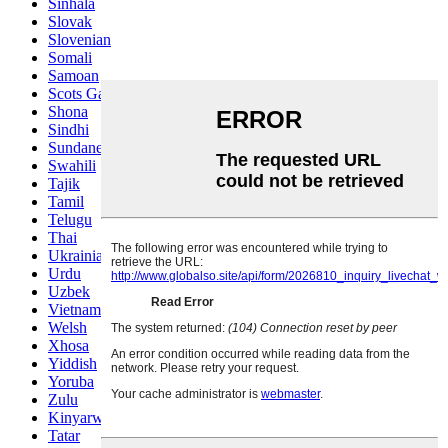
Sinhala
Slovak
Slovenian
Somali
Samoan
Scots Gaelic
Shona
Sindhi
Sundanese
Swahili
Tajik
Tamil
Telugu
Thai
Ukrainian
Urdu
Uzbek
Vietnamese
Welsh
Xhosa
Yiddish
Yoruba
Zulu
Kinyarwanda
Tatar