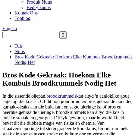
Produk Nuus
Bedryfsnuus
Kontak Ons
Topblog
English
Tuis
Nuus
Bros Kode Gekraak: Hoekom Elke Kombuis Broodkrummels
Nodig Het
Bros Kode Gekraak: Hoekom Elke
Kombuis Broodkrummels Nodig Het
In die sissende oliepan,
broodkrummels
kan altyd 'n aanloklike goue
lagie op die kos sit. Of dit nou goudbruin en bros gebraaide hoender,
garnale-steaks aan die buitekant en sagte uieringe is, of bros en
heerlike gebraaide uieringe, broodkrummels kan altyd die kos 'n
unieke smaak en geur gee. Dit lyk gewoon, maar in werklikheid
bevat dit die dubbele magie van fisika en chemie. Van
straatversnaperinge tot stergegradeerde kookkuns, broodkrummels
steek die grense tussen streke en kulture oor en verower die