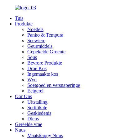
Tuis
Produkte
Noedels
Panko & Tempura
Seewiere
Geurmiddels
Gepekelde Groente
Sous
Bevrore Produkte
Droë Kos
Ingemaakte kos
Wyn
Soetgoed en versnaperinge
Eetgerei
Oor Ons
Uitstalling
Sertifikate
Geskiedenis
Diens
Gereelde vrae
Nuus
Maatskappy Nuus