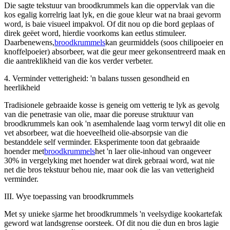
Die sagte tekstuur van broodkrummels kan die oppervlak van die
kos egalig korrelrig laat lyk, en die goue kleur wat na braai gevorm
word, is baie visueel impakvol. Of dit nou op die bord geplaas of
direk geëet word, hierdie voorkoms kan eetlus stimuleer.
Daarbenewens,
broodkrummels
kan geurmiddels (soos chilipoeier en
knoffelpoeier) absorbeer, wat die geur meer gekonsentreerd maak en
die aantreklikheid van die kos verder verbeter.
4. Verminder vetterigheid: 'n balans tussen gesondheid en
heerlikheid
Tradisionele gebraaide kosse is geneig om vetterig te lyk as gevolg
van die penetrasie van olie, maar die poreuse struktuur van
broodkrummels kan ook 'n asemhalende laag vorm terwyl dit olie en
vet absorbeer, wat die hoeveelheid olie-absorpsie van die
bestanddele self verminder. Eksperimente toon dat gebraaide
hoender met
broodkrummels
het 'n laer olie-inhoud van ongeveer
30% in vergelyking met hoender wat direk gebraai word, wat nie
net die bros tekstuur behou nie, maar ook die las van vetterigheid
verminder.
III. Wye toepassing van broodkrummels
Met sy unieke sjarme het broodkrummels 'n veelsydige kookartefak
geword wat landsgrense oorsteek. Of dit nou die dun en bros lagie