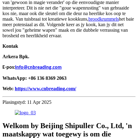
van 'gewoon in magie verander' op die eenvoudigste manier
interpreteer. Dit is nie net die "goue wapenrusting" van gebraaide
kos nie, maar ook die sleutel om die deur na heerlike kos oop te
maak. Van tuisbraai tot kreatiewe kookkuns,
broodkrummels
het baie
meer potensiaal as dit. Volgende keer as jy kook, kan jy dit net
sowel jou "geheime wapen" maak en die dubbele verrassing van
brosheid en heerlikheid ervaar.
Kontak
Arkera Bpk.
E-pos:
info@cnbreading.com
WhatsApp: +86 136 8369 2063
Web:
https://www.cnbreading.com/
Plasingstyd: 11 Apr 2025
Welkom by Beijing Shipuller Co., Ltd, 'n
maatskappy wat toegewy is om die