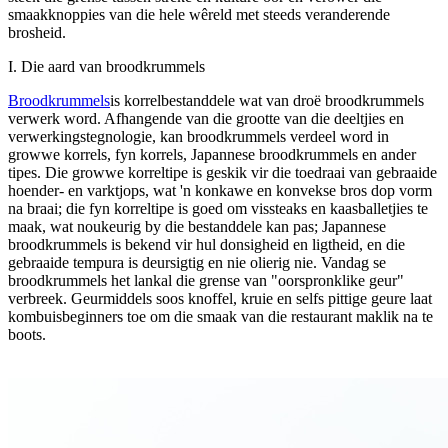
smaakknoppies van die hele wêreld met steeds veranderende
brosheid.
I. Die aard van broodkrummels
Broodkrummels
is korrelbestanddele wat van droë broodkrummels
verwerk word. Afhangende van die grootte van die deeltjies en
verwerkingstegnologie, kan broodkrummels verdeel word in
growwe korrels, fyn korrels, Japannese broodkrummels en ander
tipes. Die growwe korreltipe is geskik vir die toedraai van gebraaide
hoender- en varktjops, wat 'n konkawe en konvekse bros dop vorm
na braai; die fyn korreltipe is goed om vissteaks en kaasballetjies te
maak, wat noukeurig by die bestanddele kan pas; Japannese
broodkrummels is bekend vir hul donsigheid en ligtheid, en die
gebraaide tempura is deursigtig en nie olierig nie. Vandag se
broodkrummels het lankal die grense van "oorspronklike geur" ​​
verbreek. Geurmiddels soos knoffel, kruie en selfs pittige geure laat
kombuisbeginners toe om die smaak van die restaurant maklik na te
boots.