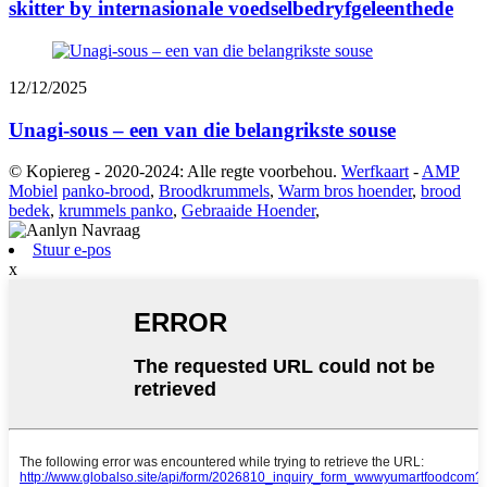
skitter by internasionale voedselbedryfgeleenthede
12/12/2025
Unagi-sous – een van die belangrikste souse
© Kopiereg - 2020-2024: Alle regte voorbehou.
Werfkaart
-
AMP
Mobiel
panko-brood
,
Broodkrummels
,
Warm bros hoender
,
brood
bedek
,
krummels panko
,
Gebraaide Hoender
,
Stuur e-pos
x