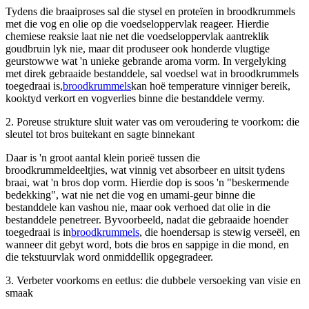
Tydens die braaiproses sal die stysel en proteïen in broodkrummels
met die vog en olie op die voedseloppervlak reageer. Hierdie
chemiese reaksie laat nie net die voedseloppervlak aantreklik
goudbruin lyk nie, maar dit produseer ook honderde vlugtige
geurstowwe wat 'n unieke gebrande aroma vorm. In vergelyking
met direk gebraaide bestanddele, sal voedsel wat in broodkrummels
toegedraai is,
broodkrummels
kan hoë temperature vinniger bereik,
kooktyd verkort en vogverlies binne die bestanddele vermy.
2. Poreuse strukture sluit water vas om veroudering te voorkom: die
sleutel tot bros buitekant en sagte binnekant
Daar is 'n groot aantal klein porieë tussen die
broodkrummeldeeltjies, wat vinnig vet absorbeer en uitsit tydens
braai, wat 'n bros dop vorm. Hierdie dop is soos 'n "beskermende
bedekking", wat nie net die vog en umami-geur binne die
bestanddele kan vashou nie, maar ook verhoed dat olie in die
bestanddele penetreer. Byvoorbeeld, nadat die gebraaide hoender
toegedraai is in
broodkrummels
, die hoendersap is stewig verseël, en
wanneer dit gebyt word, bots die bros en sappige in die mond, en
die tekstuurvlak word onmiddellik opgegradeer.
3. Verbeter voorkoms en eetlus: die dubbele versoeking van visie en
smaak