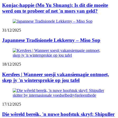
Konjac-happie (Mo Yu Shuang): Is dit die moeite
werd om te probeer of net 'n mors van geld?
31/12/2025
Japannese Tradisionele Lekkerny – Miso Sop
18/12/2025
Kersfees | Wanneer soesji vakansiemagie ontmoet,
skep jy 'n wintersprokie op jou tafel
17/12/2025
Die wêreld bereik, 'n nuwe hoofstuk skryf: Shipuller